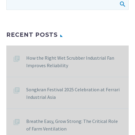
RECENT POSTS
How the Right Wet Scrubber Industrial Fan
Improves Reliability
Songkran Festival 2025 Celebration at Ferrari
Industrial Asia
Breathe Easy, Grow Strong: The Critical Role
of Farm Ventilation