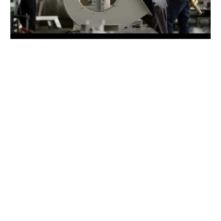
Spesialis Fan Industri / Blower Industri
Keunggulan Teknis
Layanan, Pengiriman, dan Dukungan Jalur Cepat