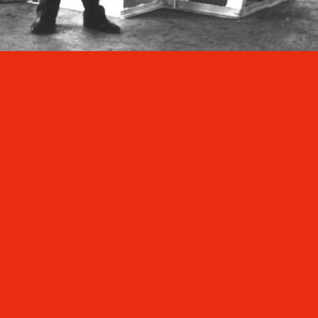
03
SOLUSI PURNA JUAL
Ferrari Asia Ventilation telah memasok untuk perusahaan-
perusahaan terkemuka di seluruh wilayah.