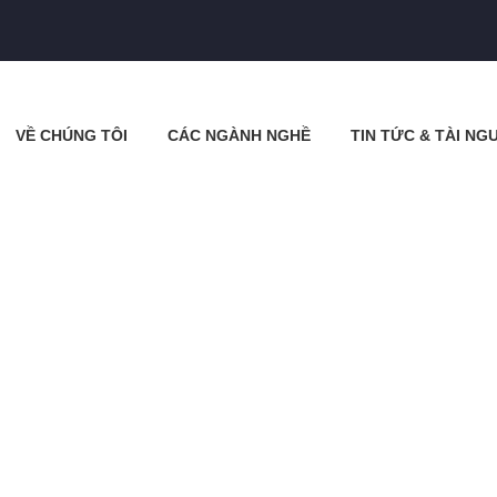
VỀ CHÚNG TÔI
CÁC NGÀNH NGHỀ
TIN TỨC & TÀI NG
Quạt công nghiệp / Chuyên g
Kỹ thuật cao
Dịch vụ, giao hàng và hỗ tr