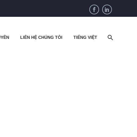
UYÊN
LIÊN HỆ CHÚNG TÔI
TIẾNG VIỆT
ia quạt gió thông gió công nghiệp
ợ Nhanh