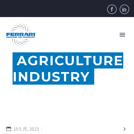
AGRICULTURE
INDUSTRY

15 5 月, 2023