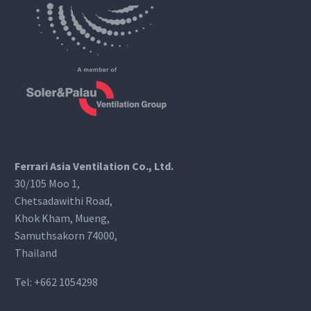
Ferrari Asia Ventilation Co., Ltd.
30/105 Moo 1,
Chetsadawithi Road,
Khok Kham, Mueng,
Samuthsakorn 74000,
Thailand
Tel:
+662 1054298