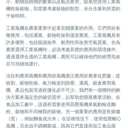
小、動物或植物的數量以及氣流要求。如果您使用工業風
機乾燥穀物，則需要考慮穀物的類型、水分含量和所需的
干燥時間。
工業風機在農業產業中起著至關重要的作用。它們用於各
種應用，包括通風、穀物乾燥和溫室農業。工業風機具有
許多優勢，包括能源效率、耐用性和改善空氣質量。在為
農業選擇工業風機時，必須考慮具體的應用和環境條件。
通過選擇合適的工業風機，農民可以確保他們的經營高效
且可持續地運行。
法拉利農用風機和農用鼓風機廣泛應用於農業化肥廠，從
收割、穀物乾燥、氣力輸送到除塵、通風、穀倉農用風
機、產品包裝等過程優化必不可少。我們有一個獨特的解
決方案來滿足您的確切需求，以幫助您開展農業活動。在
食品加工廠中，該過程需要使用高壓風機來氣動輸送麵
粉、穀物和不同種類的穀物。另一個重要的應用是乾燥爐
（窯），例如麵食或大米； 在這種情況下，使用低壓離心
風機，完全由不銹鋼製成，因為它們直接與加工食品接