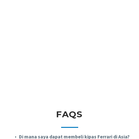
THE FERRARI FAN PROCESSING
ADVANTAGE
Berita Ferrari
Pembaruan industri
FAQS
Di mana saya dapat membeli kipas Ferrari di Asia?