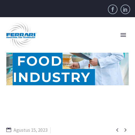
FOOD
INDUSTRY


Agustus 15, 2023