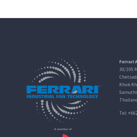
Ferrari 
30/105 M
Chetsad
Khok Kh
Samuths
Thailan
Tel:
+66