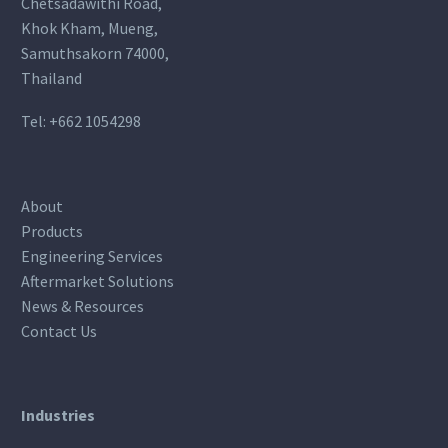
Chetsadawithi Road,
Khok Kham, Mueng,
Samuthsakorn 74000,
Thailand
Tel:
+662 1054298
About
Products
Engineering Services
Aftermarket Solutions
News & Resources
Contact Us
Industries