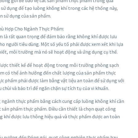
đóng gói để bảo vệ các sản phẩm thực phẩm trong quá
 sử dụng để tạo luồng không khí trong các hệ thống này,
hạn sử dụng của sản phẩm.
Phù Hợp Cho Ngành Thực Phẩm:
 là rất quan trọng để đảm bảo rằng không khí được lưu
o người tiêu dùng. Một số yếu tố phải được xem xét khi lựa
iết, môi trường mà nó sẽ hoạt động và ứng dụng cụ thể.
i được thiết kế để hoạt động trong môi trường phòng sạch
ễm có thể ảnh hưởng đến chất lượng của sản phẩm thực
ực phẩm phải được làm bằng vật liệu an toàn để sử dụng với
hùi và bảo trì để ngăn chặn sự tích tụ của vi khuẩn.
g ngành thực phẩm bằng cách cung cấp luồng không khí cần
ác sản phẩm thực phẩm. Điều cần thiết là chọn quạt công
 khí được lưu thông hiệu quả và thực phẩm được an toàn
ấu nướng đến Đóng gói, quạt công nghiệp thực phẩm hay