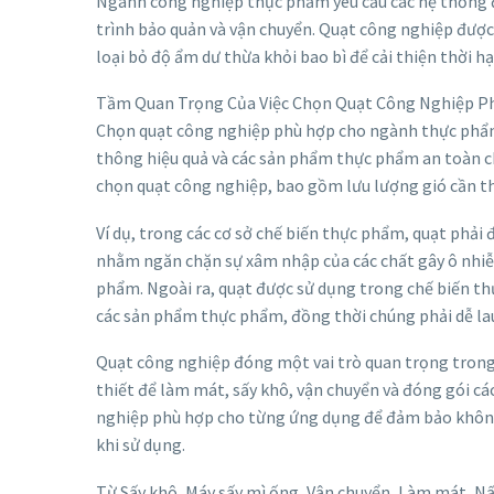
Ngành công nghiệp thực phẩm yêu cầu các hệ thống 
trình bảo quản và vận chuyển. Quạt công nghiệp được
loại bỏ độ ẩm dư thừa khỏi bao bì để cải thiện thời 
Tầm Quan Trọng Của Việc Chọn Quạt Công Nghiệp 
Chọn quạt công nghiệp phù hợp cho ngành thực phẩm
thông hiệu quả và các sản phẩm thực phẩm an toàn ch
chọn quạt công nghiệp, bao gồm lưu lượng gió cần th
Ví dụ, trong các cơ sở chế biến thực phẩm, quạt phả
nhằm ngăn chặn sự xâm nhập của các chất gây ô nhi
phẩm. Ngoài ra, quạt được sử dụng trong chế biến th
các sản phẩm thực phẩm, đồng thời chúng phải dễ lau c
Quạt công nghiệp đóng một vai trò quan trọng tron
thiết để làm mát, sấy khô, vận chuyển và đóng gói c
nghiệp phù hợp cho từng ứng dụng để đảm bảo không
khi sử dụng.
Từ Sấy khô, Máy sấy mì ống, Vận chuyển, Làm mát, N