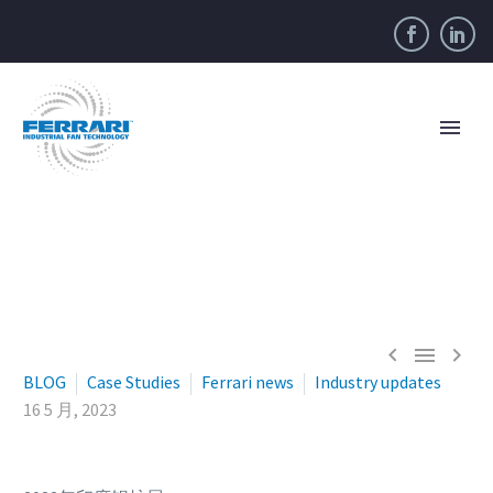



BLOG
Case Studies
Ferrari news
Industry updates
16 5 月, 2023