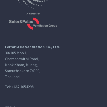
Ferrari Asia Ventilation Co., Ltd.
30/105 Moo 1,
Chetsadawithi Road,
Khok Kham, Mueng,
Samuthsakorn 74000,
Thailand
Tel:
+662 1054298
About