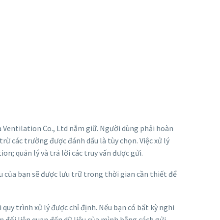
a Ventilation Co., Ltd nắm giữ. Người dùng phải hoàn
trừ các trường được đánh dấu là tùy chọn. Việc xử lý
on; quản lý và trả lời các truy vấn được gửi.
 của bạn sẽ được lưu trữ trong thời gian cần thiết để
 quy trình xử lý được chỉ định. Nếu bạn có bất kỳ nghi
ản đối liên quan đến dữ liệu của mình bằng cách gửi