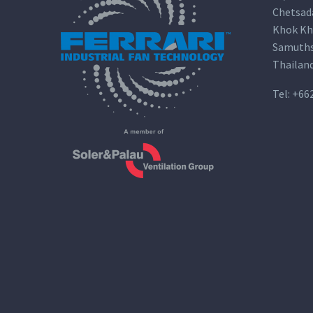
Chetsad
Khok Kh
Samuths
Thailan
Tel:
+66