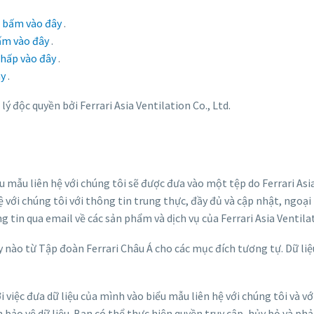
g
bấm vào đây
.
ấm vào đây
.
hấp vào đây
.
ây
.
lý độc quyền bởi Ferrari Asia Ventilation Co., Ltd.
 mẫu liên hệ với chúng tôi sẽ được đưa vào một tệp do Ferrari Asi
 với chúng tôi với thông tin trung thực, đầy đủ và cập nhật, ngoại 
g tin qua email về các sản phẩm và dịch vụ của Ferrari Asia Ventilati
 nào từ Tập đoàn Ferrari Châu Á cho các mục đích tương tự. Dữ liệu
 việc đưa dữ liệu của mình vào biểu mẫu liên hệ với chúng tôi và với
ện bảo vệ dữ liệu. Bạn có thể thực hiện quyền truy cập, hủy bỏ và ph